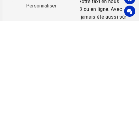
Réservez dès maintenant votre taxi en nous
Personnaliser
contactant au 07 84 17 52 53 ou en ligne. Avec
ÉVASION TAXI, votre trajet n'a jamais été aussi sûr
et confortable. Nous sommes là pour vous
accompagner, 24 heures sur 24, 7 jours sur 7.
Faites le choix de la tranquillité et de la fiabilité,
choisissez ÉVASION TAXI !
En savoir
Contactez-
plus
nous