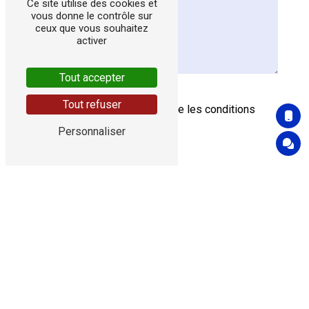
Ce site utilise des cookies et
vous donne le contrôle sur
ceux que vous souhaitez
activer
Tout accepter
Tout refuser
En cochant cette case, j'accepte les conditions
particulières ci-dessous **
Personnaliser
Vous n'êtes pas un robot,
veuillez répondre à cette
question : combien font
sept plus quatre ?