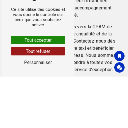
pleinement nos clients en leur offrant des
prestations de qualité et un accompagnement
Ce site utilise des cookies et
vous donne le contrôle sur
personnalisé.
ceux que vous souhaitez
activer
Pour tous vos déplacements vers la CPAM de
Thoiry, faites le choix de la tranquillité et de la
Tout accepter
fiabilité avec EVASION TAXI. Contactez-nous dès
aujourd'hui pour réserver votre taxi et bénéficier
Tout refuser
d'un trajet agréable et sans stress. Nous sommes
Personnaliser
à votre disposition pour répondre à toutes vos
demandes et vous offrir un service d'exception.
En savoir
Contactez-
plus
nous